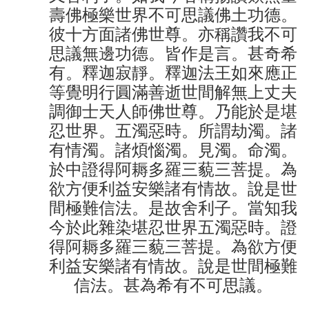
壽佛極樂世界不可思議佛土功德。
彼十方面諸佛世尊。亦稱讚我不可
思議無邊功德。皆作是言。甚奇希
有。釋迦寂靜。釋迦法王如來應正
等覺明行圓滿善逝世間解無上丈夫
調御士天人師佛世尊。乃能於是堪
忍世界。五濁惡時。所謂劫濁。諸
有情濁。諸煩惱濁。見濁。命濁。
於中證得阿耨多羅三藐三菩提。為
欲方便利益安樂諸有情故。說是世
間極難信法。是故舍利子。當知我
今於此雜染堪忍世界五濁惡時。證
得阿耨多羅三藐三菩提。為欲方便
利益安樂諸有情故。說是世間極難
信法。甚為希有不可思議。