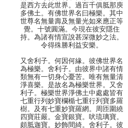
是西方去此世界。過百千俱胝那庾
多佛土。有佛世界名曰極樂。其中
世尊名無量壽及無量光如來應正等
覺。十號圓滿。今現在彼安隱住
持。為諸有情宣說甚深微妙之法。
令得殊勝利益安樂。
又舍利子。何因何緣。彼佛世界名
為極樂。舍利子。由彼界中諸有情
類無有一切身心憂苦。唯有無量清
淨喜樂。是故名為極樂世界。又舍
利子。極樂世界淨佛土中處處皆有
七重行列妙寶欄楯七重行列寶多羅
樹。及有七重妙寶羅網。周匝圍繞
四寶莊嚴。金寶銀寶。吠琉璃寶。
頗胝迦寶。妙飾間綺。舍利子。彼