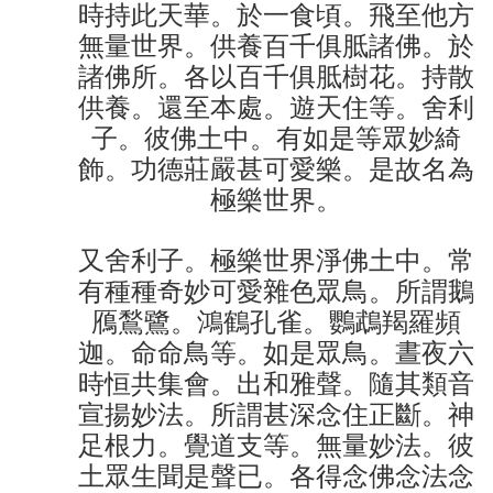
時持此天華。於一食頃。飛至他方
無量世界。供養百千俱胝諸佛。於
諸佛所。各以百千俱胝樹花。持散
供養。還至本處。遊天住等。舍利
子。彼佛土中。有如是等眾妙綺
飾。功德莊嚴甚可愛樂。是故名為
極樂世界。
又舍利子。極樂世界淨佛土中。常
有種種奇妙可愛雜色眾鳥。所謂鵝
鴈鶖鷺。鴻鶴孔雀。鸚鵡羯羅頻
迦。命命鳥等。如是眾鳥。晝夜六
時恒共集會。出和雅聲。隨其類音
宣揚妙法。所謂甚深念住正斷。神
足根力。覺道支等。無量妙法。彼
土眾生聞是聲已。各得念佛念法念