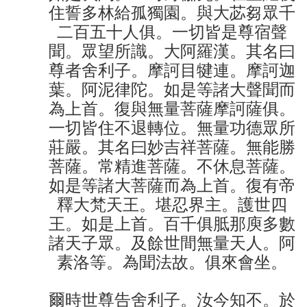
住誓多林給孤獨園。與大苾芻眾千
二百五十人俱。一切皆是尊宿聲
聞。眾望所識。大阿羅漢。其名曰
尊者舍利子。摩訶目犍連。摩訶迦
葉。阿泥律陀。如是等諸大聲聞而
為上首。復與無量菩薩摩訶薩俱。
一切皆住不退轉位。無量功德眾所
莊嚴。其名曰妙吉祥菩薩。無能勝
菩薩。常精進菩薩。不休息菩薩。
如是等諸大菩薩而為上首。復有帝
釋大梵天王。堪忍界主。護世四
王。如是上首。百千俱胝那庾多數
諸天子眾。及餘世間無量天人。阿
素洛等。為聞法故。俱來會坐。
爾時世尊告舍利子。汝今知不。於