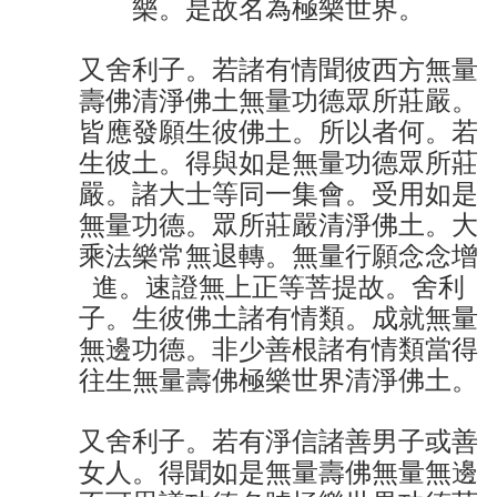
樂。是故名為極樂世界。
又舍利子。若諸有情聞彼西方無量
壽佛清淨佛土無量功德眾所莊嚴。
皆應發願生彼佛土。所以者何。若
生彼土。得與如是無量功德眾所莊
嚴。諸大士等同一集會。受用如是
無量功德。眾所莊嚴清淨佛土。大
乘法樂常無退轉。無量行願念念增
進。速證無上正等菩提故。舍利
子。生彼佛土諸有情類。成就無量
無邊功德。非少善根諸有情類當得
往生無量壽佛極樂世界清淨佛土。
又舍利子。若有淨信諸善男子或善
女人。得聞如是無量壽佛無量無邊