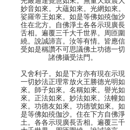
光嚴通達覺慧如來。無量天鼓震大
妙音如來。大蘊如來。光網如來。
娑羅帝王如來。如是等佛如殑伽沙
住在北方。自佛淨土各各示現廣長
舌相。遍覆三千大千世界。周匝圍
繞。說誠諦言。汝等有情。皆應信
受如是稱讚不可思議佛土功德一切
諸佛攝受法門。
又舍利子。如是下方亦有現在示現
一切妙法正理常放火王勝德光明如
來。師子如來。名稱如來。譽光如
來。正法如來。妙法如來。法幢如
來。功德友如來。功德號如來。如
是等佛如殑伽沙。住在下方自佛淨
土。各各示現廣長舌相。遍覆三千