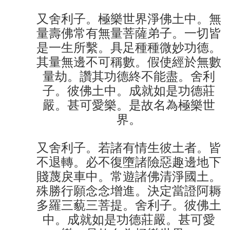
又舍利子。極樂世界淨佛土中。無
量壽佛常有無量菩薩弟子。一切皆
是一生所繫。具足種種微妙功德。
其量無邊不可稱數。假使經於無數
量劫。讚其功德終不能盡。舍利
子。彼佛土中。成就如是功德莊
嚴。甚可愛樂。是故名為極樂世
界。
又舍利子。若諸有情生彼土者。皆
不退轉。必不復墮諸險惡趣邊地下
賤蔑戾車中。常遊諸佛清淨國土。
殊勝行願念念增進。決定當證阿耨
多羅三藐三菩提。舍利子。彼佛土
中。成就如是功德莊嚴。甚可愛