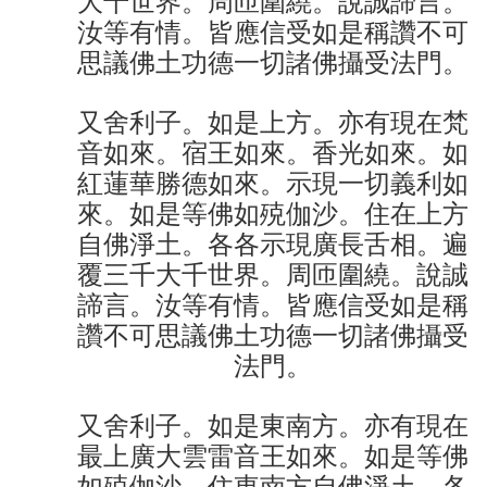
大千世界。周匝圍繞。說誠諦言。
汝等有情。皆應信受如是稱讚不可
思議佛土功德一切諸佛攝受法門。
又舍利子。如是上方。亦有現在梵
音如來。宿王如來。香光如來。如
紅蓮華勝德如來。示現一切義利如
來。如是等佛如殑伽沙。住在上方
自佛淨土。各各示現廣長舌相。遍
覆三千大千世界。周匝圍繞。說誠
諦言。汝等有情。皆應信受如是稱
讚不可思議佛土功德一切諸佛攝受
法門。
又舍利子。如是東南方。亦有現在
最上廣大雲雷音王如來。如是等佛
如殑伽沙。住東南方自佛淨土。各