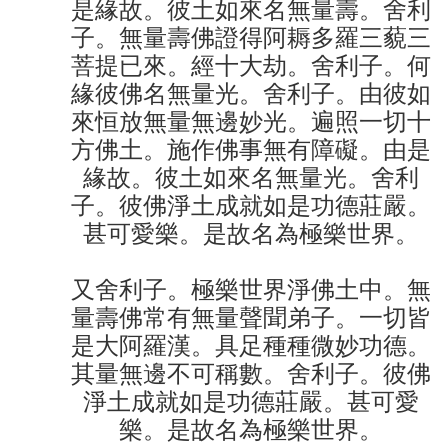
是緣故。彼土如來名無量壽。舍利
子。無量壽佛證得阿耨多羅三藐三
菩提已來。經十大劫。舍利子。何
緣彼佛名無量光。舍利子。由彼如
來恒放無量無邊妙光。遍照一切十
方佛土。施作佛事無有障礙。由是
緣故。彼土如來名無量光。舍利
子。彼佛淨土成就如是功德莊嚴。
甚可愛樂。是故名為極樂世界。
又舍利子。極樂世界淨佛土中。無
量壽佛常有無量聲聞弟子。一切皆
是大阿羅漢。具足種種微妙功德。
其量無邊不可稱數。舍利子。彼佛
淨土成就如是功德莊嚴。甚可愛
樂。是故名為極樂世界。