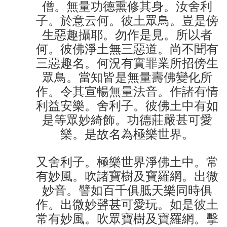
僧。無量功德熏修其身。汝舍利
子。於意云何。彼土眾鳥。豈是傍
生惡趣攝耶。勿作是見。所以者
何。彼佛淨土無三惡道。尚不聞有
三惡趣名。何況有實罪業所招傍生
眾鳥。當知皆是無量壽佛變化所
作。令其宣暢無量法音。作諸有情
利益安樂。舍利子。彼佛土中有如
是等眾妙綺飾。功德莊嚴甚可愛
樂。是故名為極樂世界。
又舍利子。極樂世界淨佛土中。常
有妙風。吹諸寶樹及寶羅網。出微
妙音。譬如百千俱胝天樂同時俱
作。出微妙聲甚可愛玩。如是彼土
常有妙風。吹眾寶樹及寶羅網。擊