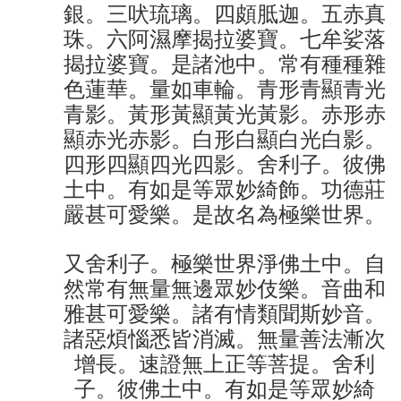
銀。三吠琉璃。四頗胝迦。五赤真
珠。六阿濕摩揭拉婆寶。七牟娑落
揭拉婆寶。是諸池中。常有種種雜
色蓮華。量如車輪。青形青顯青光
青影。黃形黃顯黃光黃影。赤形赤
顯赤光赤影。白形白顯白光白影。
四形四顯四光四影。舍利子。彼佛
土中。有如是等眾妙綺飾。功德莊
嚴甚可愛樂。是故名為極樂世界。
又舍利子。極樂世界淨佛土中。自
然常有無量無邊眾妙伎樂。音曲和
雅甚可愛樂。諸有情類聞斯妙音。
諸惡煩惱悉皆消滅。無量善法漸次
增長。速證無上正等菩提。舍利
子。彼佛土中。有如是等眾妙綺