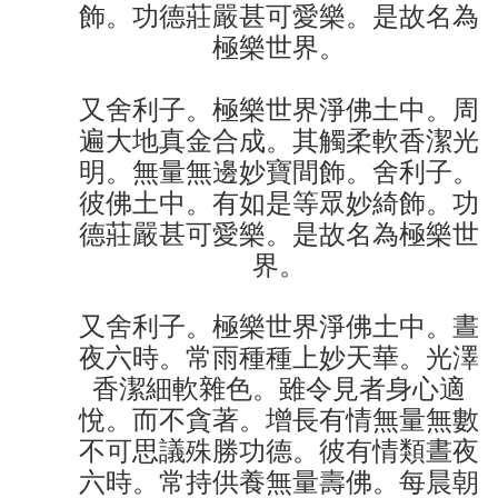
飾。功德莊嚴甚可愛樂。是故名為
極樂世界。
又舍利子。極樂世界淨佛土中。周
遍大地真金合成。其觸柔軟香潔光
明。無量無邊妙寶間飾。舍利子。
彼佛土中。有如是等眾妙綺飾。功
德莊嚴甚可愛樂。是故名為極樂世
界。
又舍利子。極樂世界淨佛土中。晝
夜六時。常雨種種上妙天華。光澤
香潔細軟雜色。雖令見者身心適
悅。而不貪著。增長有情無量無數
不可思議殊勝功德。彼有情類晝夜
六時。常持供養無量壽佛。每晨朝