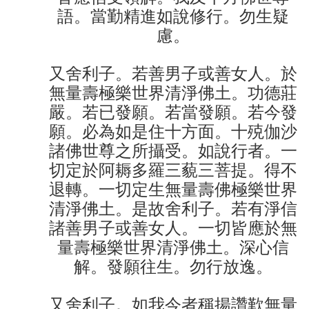
語。當勤精進如說修行。勿生疑
慮。
又舍利子。若善男子或善女人。於
無量壽極樂世界清淨佛土。功德莊
嚴。若已發願。若當發願。若今發
願。必為如是住十方面。十殑伽沙
諸佛世尊之所攝受。如說行者。一
切定於阿耨多羅三藐三菩提。得不
退轉。一切定生無量壽佛極樂世界
清淨佛土。是故舍利子。若有淨信
諸善男子或善女人。一切皆應於無
量壽極樂世界清淨佛土。深心信
解。發願往生。勿行放逸。
又舍利子。如我今者稱揚讚歎無量