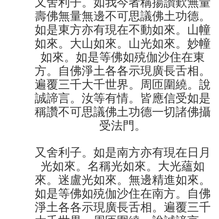
又舍利子。如我今者稱揚讚歎無量
壽佛無量無邊不可思議佛土功德。
如是東方亦有現在不動如來。山幢
如來。大山如來。山光如來。妙幢
如來。如是等佛如殑伽沙住在東
方。自佛淨土各各示現廣長舌相。
遍覆三千大千世界。周匝圍繞。說
誠諦言。汝等有情。皆應信受如是
稱讚不可思議佛土功德一切諸佛攝
受法門。
又舍利子。如是南方亦有現在日月
光如來。名稱光如來。大光蘊如
來。迷盧光如來。無邊精進如來。
如是等佛如殑伽沙住在南方。自佛
淨土各各示現廣長舌相。遍覆三千