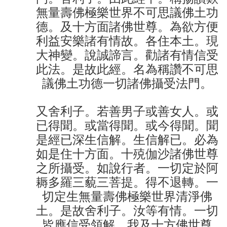
無量壽佛極樂世界不可思議佛土功
德。及十方面諸佛世尊。為欲方便
利益安樂諸有情故。各住本土。現
大神變。說誠諦言。勸諸有情信受
此法。是故此經。名為稱讚不可思
議佛土功德一切諸佛攝受法門。
又舍利子。若善男子或善女人。或
已得聞。或當得聞。或今得聞。聞
是經已深生信解。生信解已。必為
如是住十方面。十殑伽沙諸佛世尊
之所攝受。如說行者。一切定於阿
耨多羅三藐三菩提。得不退轉。一
切定生無量壽佛極樂世界清淨佛
土。是故舍利子。汝等有情。一切
皆應信受領解。我及十方佛世尊