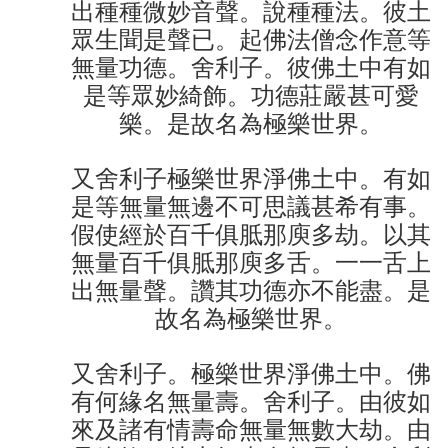
出種種微妙音聲。說種種法。彼土
眾生聞是聲已。起佛法僧念作意等
無量功德。舍利子。彼佛土中有如
是等眾妙綺飾。功德莊嚴甚可愛
樂。是故名為極樂世界。
又舍利子極樂世界淨佛土中。有如
是等無量無邊不可思議甚希有事。
假使經於百千俱胝那庾多劫。以其
無量百千俱胝那庾多舌。一一舌上
出無量聲。讚其功德亦不能盡。是
故名為極樂世界。
又舍利子。極樂世界淨佛土中。佛
有何緣名無量壽。舍利子。由彼如
來及諸有情壽命無量無數大劫。由