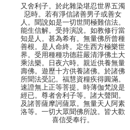
又舍利子。於此雜染堪忍世界五濁
惡時。若有淨信諸善男子或善女
人。聞說如是一切世間極難信法。
能生信解。受持演說。如教修行當
知是人。甚為希有。無量佛所曾種
善根。是人命終。定生西方極樂世
界。受用種種功德莊嚴清淨佛土大
乘法樂。日夜六時。親近供養無量
壽佛。遊歷十方供養諸佛。於諸佛
所聞法受記。福慧資糧疾得圓滿。
速證無上正等菩提。時薄伽梵說是
經已。尊者舍利子等。諸大聲聞。
及諸菩薩摩訶薩眾。無量天人阿素
洛等。一切大眾聞佛所說。皆大歡
喜信受奉行。