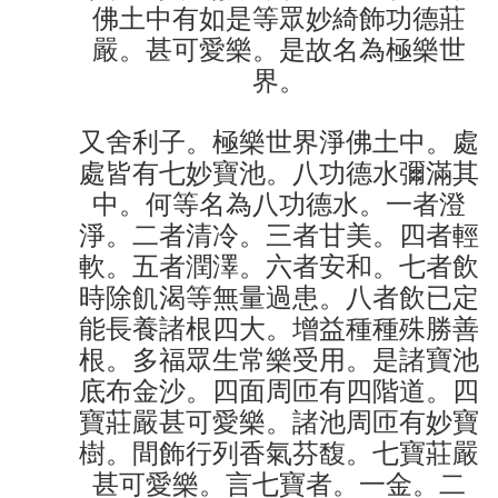
佛土中有如是等眾妙綺飾功德莊
嚴。甚可愛樂。是故名為極樂世
界。
又舍利子。極樂世界淨佛土中。處
處皆有七妙寶池。八功德水彌滿其
中。何等名為八功德水。一者澄
淨。二者清冷。三者甘美。四者輕
軟。五者潤澤。六者安和。七者飲
時除飢渴等無量過患。八者飲已定
能長養諸根四大。增益種種殊勝善
根。多福眾生常樂受用。是諸寶池
底布金沙。四面周匝有四階道。四
寶莊嚴甚可愛樂。諸池周匝有妙寶
樹。間飾行列香氣芬馥。七寶莊嚴
甚可愛樂。言七寶者。一金。二