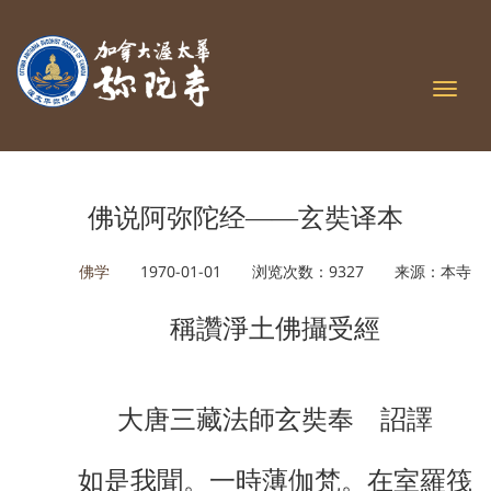
Toggl
navig
佛说阿弥陀经——玄奘译本
佛学
1970-01-01 浏览次数：9327 来源：本寺
稱讚淨土佛攝受經
大唐三藏法師玄奘奉 詔譯
如是我聞。一時薄伽梵。在室羅筏