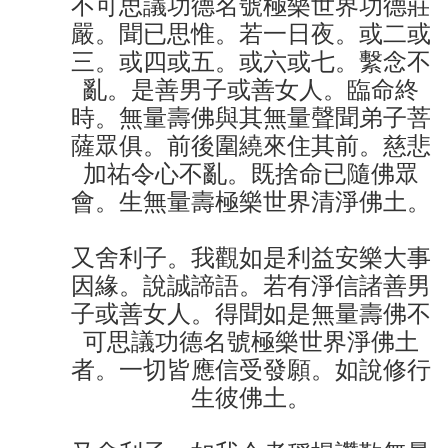
不可思議功德名號極樂世界功德莊
嚴。聞已思惟。若一日夜。或二或
三。或四或五。或六或七。繫念不
亂。是善男子或善女人。臨命終
時。無量壽佛與其無量聲聞弟子菩
薩眾俱。前後圍繞來住其前。慈悲
加祐令心不亂。既捨命已隨佛眾
會。生無量壽極樂世界清淨佛土。
又舍利子。我觀如是利益安樂大事
因緣。說誠諦語。若有淨信諸善男
子或善女人。得聞如是無量壽佛不
可思議功德名號極樂世界淨佛土
者。一切皆應信受發願。如說修行
生彼佛土。